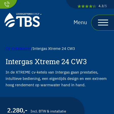
Ga naar hoofdinhoud
Ga naar voettekst
4.3
/5
CV-Ketelkiezer
Intergas Xtreme 24 CW3
Intergas Xtreme 24 CW3
In de XTREME cv-ketels van Intergas gaan prestaties,
intuïtieve bediening, een eigentijds design en een extreem
hoog rendement op warmwater hand in hand.
2.280
,-
Incl. BTW & installatie