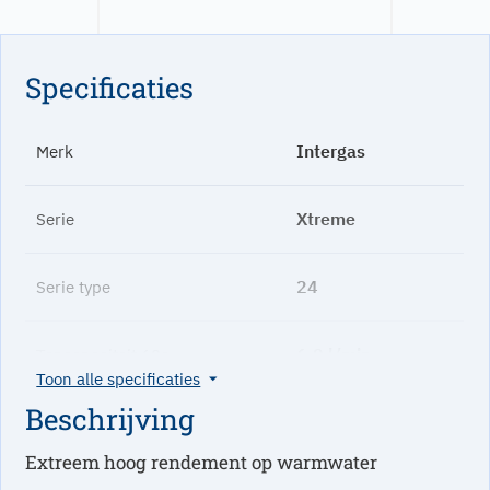
Specificaties
Intergas
Merk
Xtreme
Serie
24
Serie type
6.0 l/min
Tapcapaciteit 60c
Toon alle specificaties
Beschrijving
9.0 l/min
Tapcapaciteit bij 40c
Extreem hoog rendement op warmwater
CW3