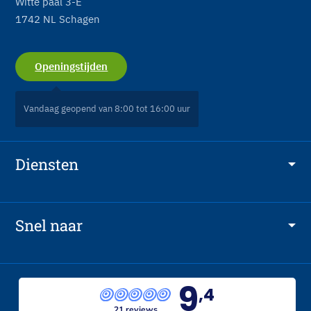
Witte paal 3-E
1742 NL Schagen
Openingstijden
Vandaag geopend van 8:00 tot 16:00 uur
Diensten
Airconditioning
CV-installaties
Snel naar
Sanitair
Home
Luchtbehandeling
Alle realisaties
9
Warmtepomp
,4
Vacatures
Dak- & zinkwerk
21 reviews