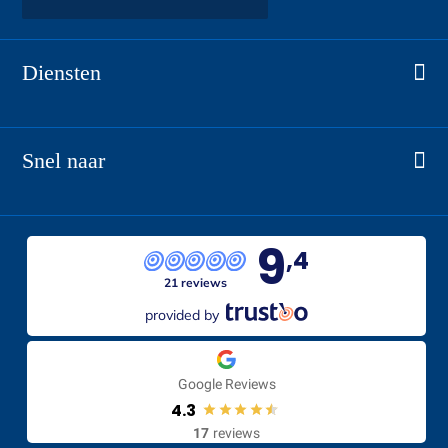
Diensten
Airconditioning
CV-installaties
Snel naar
Sanitair
Home
Luchtbehandeling
Alle realisaties
9
Warmtepomp
,4
Vacatures
21 reviews
Dak- & zinkwerk
Over ons
provided by
Totaaloplossing
Storing melden
Contact
Google Reviews
Certificaten
4.3
17
reviews