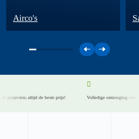
Airco's
S
e projecten; altijd de beste prijs!
Volledige ontzorging: van adv