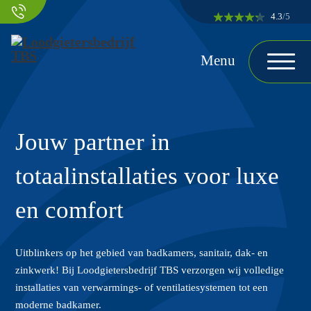
Ga naar hoofdinhoud
Ga naar voettekst
4.3
/5
Jouw partner in
totaalinstallaties voor luxe
en comfort
Uitblinkers op het gebied van badkamers, sanitair, dak- en
zinkwerk! Bij Loodgietersbedrijf TBS verzorgen wij volledige
installaties van verwarmings- of ventilatiesystemen tot een
moderne badkamer.