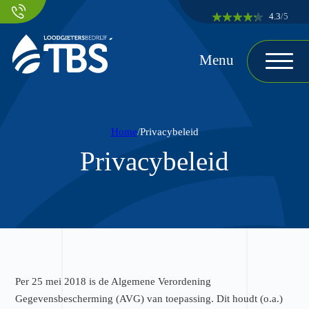
Ga naar hoofdinhoud
Ga naar voettekst
4.3
/5
Home
Privacybeleid
Privacybeleid
Per 25 mei 2018 is de Algemene Verordening
Gegevensbescherming (AVG) van toepassing. Dit houdt (o.a.)