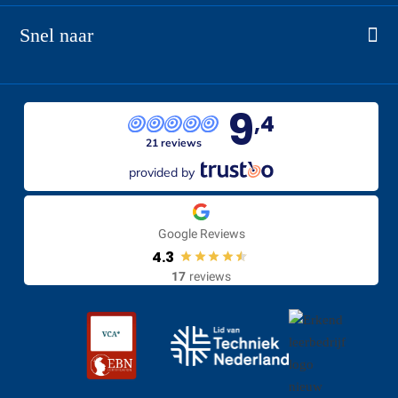
CV-installaties
Snel naar
Sanitair
Home
Luchtbehandeling
Alle realisaties
9
Warmtepomp
,4
Vacatures
21 reviews
Dak- & zinkwerk
Over ons
provided by
Totaaloplossing
Storing melden
Contact
Google Reviews
Certificaten
4.3
17
reviews