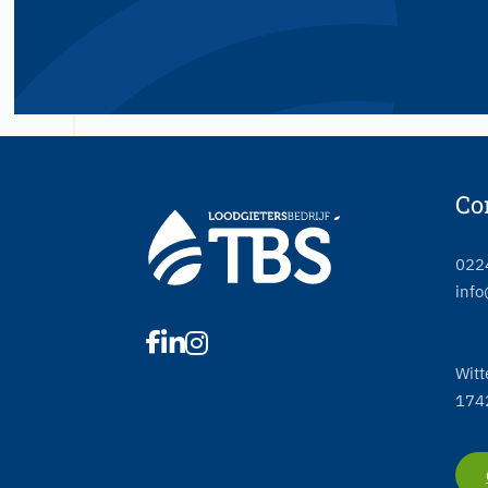
Co
022
info
Witt
174