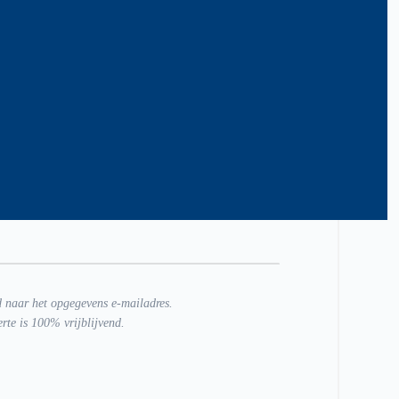
d naar het opgegevens e-mailadres.
erte is 100% vrijblijvend.