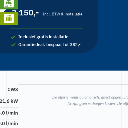
2.150
,-
Incl. BTW & installatie
Inclusief gratis installatie
Garantiedeal: bespaar tot 382,-
CW3
De offerte wordt automatisch, direct opgestuur
21,6 kW
Er zijn geen verborgen kosten. De off
6.0 l/min
.0 l/min