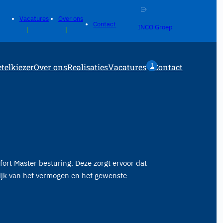
Vacatures
Over ons
Contact
De beste service: gemiddeld beoordeeld met een 9+
Voor kleine of grote
INCO Groep
1
telkiezer
Over ons
Realisaties
Vacatures
Contact
rt Master besturing. Deze zorgt ervoor dat
elijk van het vermogen en het gewenste