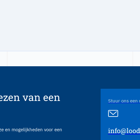
Garantie warmtewisselaar
A label pomp
iezen van een
Stuur ons een 
info@loodg
uze en mogelijkheden voor een