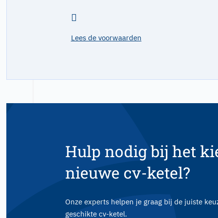
Lees de voorwaarden
Hulp nodig bij het k
nieuwe cv-ketel?
Onze experts helpen je graag bij de juiste ke
geschikte cv-ketel.