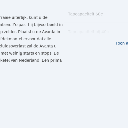
Tapcapaciteit 60c
raaie uiterlijk, kunt u de
tsen. Zo past hij bijvoorbeeld in
p zolder. Plaatst u de Avanta in
Tapcapaciteit bij 40c
afdekmantel ervoor dat alle
Toon a
luidsoverlast zal de Avanta u
Warmwaterklasse
 met weinig starts en stops. De
e ketel van Nederland. Een prima
Capaciteit cv
Gewicht
Afmeting h x b x d
Rendement