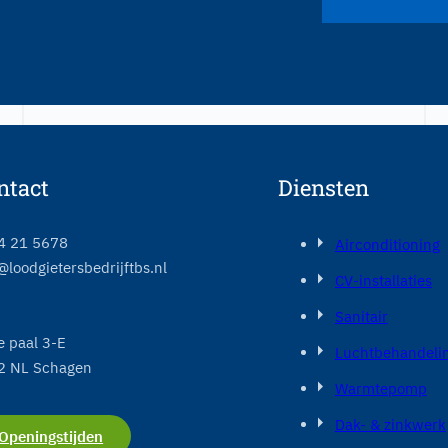
ntact
Diensten
4 21 5678
Airconditioning
@loodgietersbedrijftbs.nl
CV-installaties
Sanitair
e paal 3-E
Luchtbehandeli
2 NL Schagen
Warmtepomp
Dak- & zinkwerk
Openingstijden