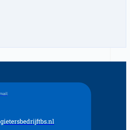
10 jaar
Ja
mail
ietersbedrijftbs.nl