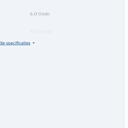
6.0 l/min
10.0 l/min
lle specificaties
CW3
21,6 kW
25 kg
60 x 40 x 29cm
HR