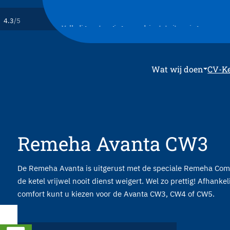
4.3
/5
 de beste prijs
Volledige ontzorging: van advies tot uitvoering
Wat wij doen
CV-Ke
Remeha Avanta CW3
De Remeha Avanta is uitgerust met de speciale Remeha Comfo
de ketel vrijwel nooit dienst weigert. Wel zo prettig! Afhank
comfort kunt u kiezen voor de Avanta CW3, CW4 of CW5.