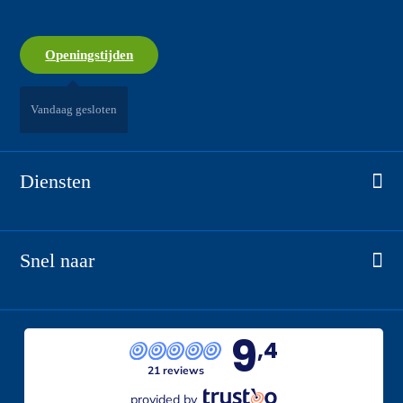
Openingstijden
Vandaag gesloten
Diensten
Airconditioning
CV-installaties
Snel naar
Sanitair
Home
Luchtbehandeling
Alle realisaties
9
Warmtepomp
,4
Vacatures
21 reviews
Dak- & zinkwerk
Over ons
provided by
Totaaloplossing