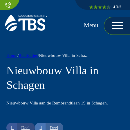
Ga naar hoofdinhoud
Ga naar voettekst
4.3
/5
Home
Realisaties
Nieuwbouw Villa in Scha...
Nieuwbouw Villa in
Schagen
Nieuwbouw Villa aan de Rembrandtlaan 19 in Schagen.
Deel
Deel